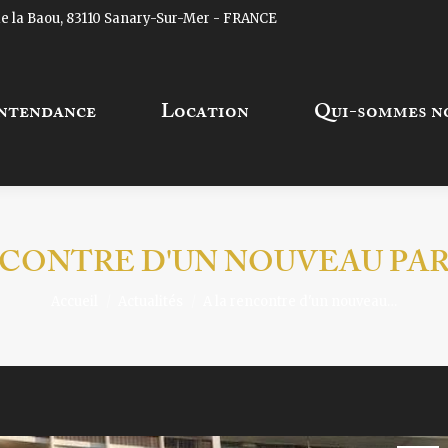
 de la Baou, 83110 Sanary-Sur-Mer - FRANCE
dance
Location
Qui-sommes nous
ntendance
Location
Qui-sommes no
NCONTRE D'UN NOUVEAU PA
Accueil
Actualités
A la rencontre d'un nouveau…