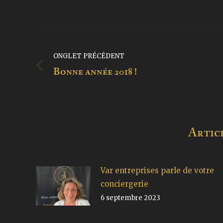
Navigation
ONGLET PRÉCÉDENT
de
Onglet
Bonne année 2018 !
commentaire
précédent
Articl
Var entreprises parle de votre
conciergerie
6 septembre 2023