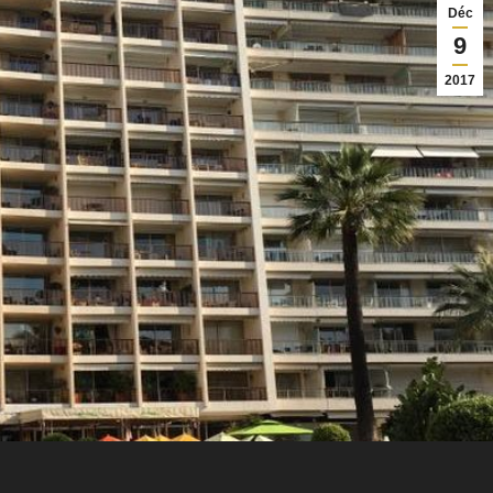
Déc
9
2017