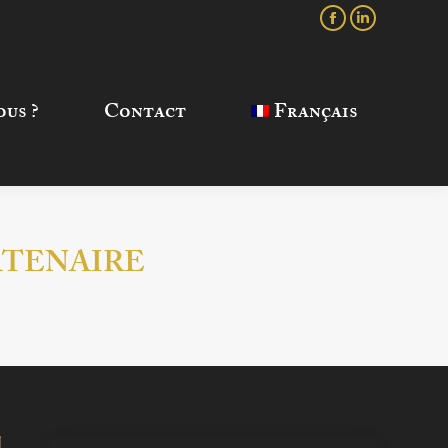
Facebook
LinkedIn
 ?
Contact
Français
us ?
Contact
Français
RTENAIRE