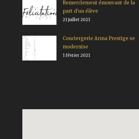
Remerciement émouvant de la
part d’un élève
21 juillet 2021
Conciergerie Arma Prestige se
modernise
1 février 2021