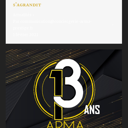
s’agrandit
Actualités
Par
communication@conciergerie-arma-
prestige.fr
1 février 2021