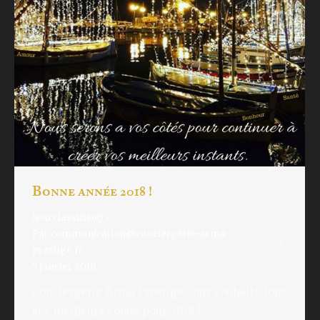
Bonne année 2018 !
Non classifié(e)
Par
communication@conciergerie-arma-
prestige.fr
5 janvier 2018
Conciergerie Arma Prestige vous souhaite tous
ses meilleurs voeux pour 2018 !