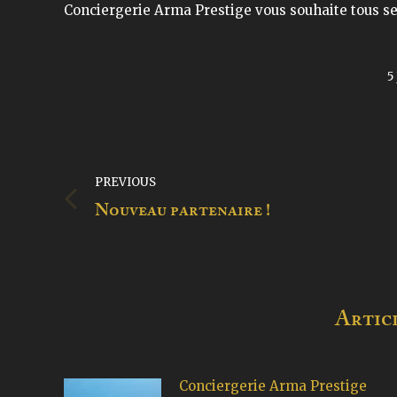
Conciergerie Arma Prestige vous souhaite tous se
5
Post
PREVIOUS
navigation
Previous
Nouveau partenaire !
post:
Articl
Conciergerie Arma Prestige